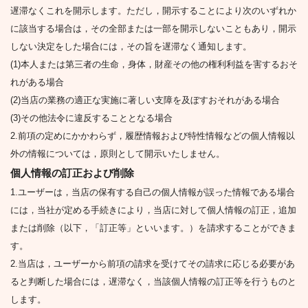
遅滞なくこれを開示します。ただし，開示することにより次のいずれか
に該当する場合は，その全部または一部を開示しないこともあり，開示
しない決定をした場合には，その旨を遅滞なく通知します。
(1)本人または第三者の生命，身体，財産その他の権利利益を害するおそ
れがある場合
(2)当店の業務の適正な実施に著しい支障を及ぼすおそれがある場合
(3)その他法令に違反することとなる場合
2.前項の定めにかかわらず，履歴情報および特性情報などの個人情報以
外の情報については，原則として開示いたしません。
個人情報の訂正および削除
1.ユーザーは，当店の保有する自己の個人情報が誤った情報である場合
には，当社が定める手続きにより，当店に対して個人情報の訂正，追加
または削除（以下，「訂正等」といいます。）を請求することができま
す。
2.当店は，ユーザーから前項の請求を受けてその請求に応じる必要があ
ると判断した場合には，遅滞なく，当該個人情報の訂正等を行うものと
します。